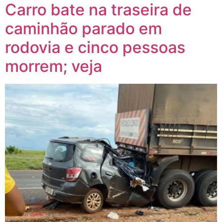
Carro bate na traseira de
caminhão parado em
rodovia e cinco pessoas
morrem; veja