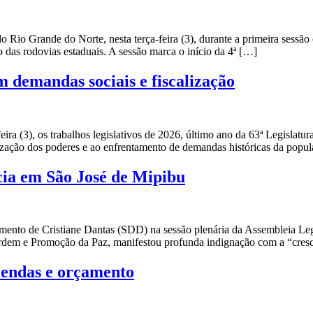
 Rio Grande do Norte, nesta terça-feira (3), durante a primeira sessão 
o das rodovias estaduais. A sessão marca o início da 4ª […]
 demandas sociais e fiscalização
ira (3), os trabalhos legislativos de 2026, último ano da 63ª Legislat
calização dos poderes e ao enfrentamento de demandas históricas da pop
ncia em São José de Mipibu
nto de Cristiane Dantas (SDD) na sessão plenária da Assembleia Legis
Ordem e Promoção da Paz, manifestou profunda indignação com a “cres
mendas e orçamento