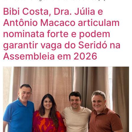
Bibi Costa, Dra. Júlia e
Antônio Macaco articulam
nominata forte e podem
garantir vaga do Seridó na
Assembleia em 2026