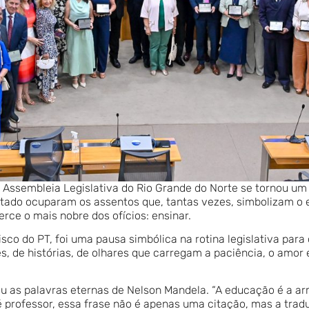
a Assembleia Legislativa do Rio Grande do Norte se tornou um
stado ocuparam os assentos que, tantas vezes, simbolizam o e
ce o mais nobre dos ofícios: ensinar.
co do PT, foi uma pausa simbólica na rotina legislativa para
es, de histórias, de olhares que carregam a paciência, o amor
ou as palavras eternas de Nelson Mandela. “A educação é a a
 professor, essa frase não é apenas uma citação, mas a tra