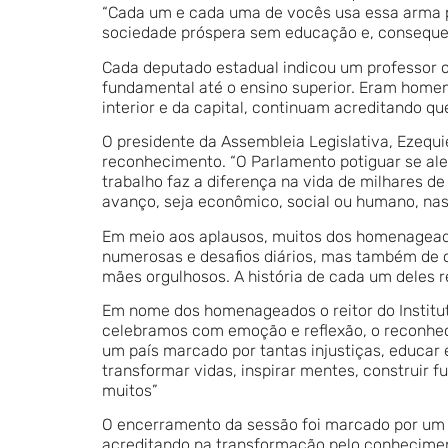
“Cada um e cada uma de vocês usa essa arma p
sociedade próspera sem educação e, consequen
Cada deputado estadual indicou um professor ou
fundamental até o ensino superior. Eram homen
interior e da capital, continuam acreditando q
O presidente da Assembleia Legislativa, Ezequi
reconhecimento. “O Parlamento potiguar se ale
trabalho faz a diferença na vida de milhares de
avanço, seja econômico, social ou humano, na
Em meio aos aplausos, muitos dos homenageado
numerosas e desafios diários, mas também de co
mães orgulhosos. A história de cada um deles r
Em nome dos homenageados o reitor do Institut
celebramos com emoção e reflexão, o reconhec
um país marcado por tantas injustiças, educar 
transformar vidas, inspirar mentes, construir 
muitos”
O encerramento da sessão foi marcado por um s
acreditando na transformação pelo conhecimen