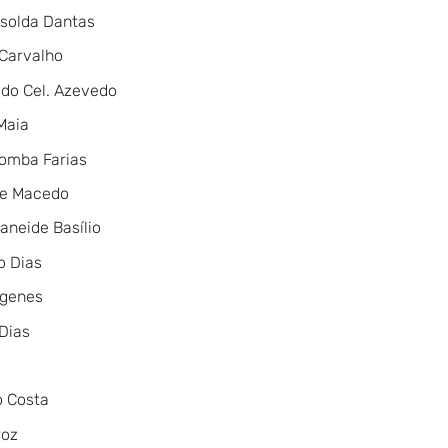
Isolda Dantas
Carvalho
ado Cel. Azevedo
Maia
Tomba Farias
ne Macedo
aneide Basílio
o Dias
ogenes
Dias
o Costa
roz