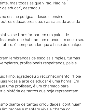
nte, mas todas as que virão. Não há
 de educar”, destacou.
 no ensino potiguar, desde o ensino
outros educadores que, nas salas de aula do
islativa se transformar em um palco de
ofissionais que habitam um mundo em que o seu
r o futuro, é compreender que a base de qualquer
oram lembranças de escolas simples, turmas
mplares, profissionais respeitados, pais e
újo Filho, agradeceu o reconhecimento. “Hoje
as vidas a arte de educar é uma honra. Em
s que uma profissão, é um chamado para
r a história de tantos que hoje representam
smo diante de tantas dificuldades, continuam
ra limitações e mantém viva a chama do