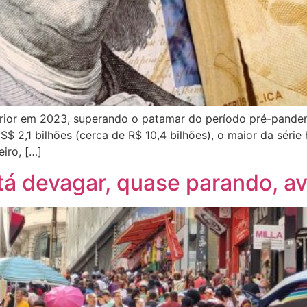
xterior em 2023, superando o patamar do período pré-pand
 2,1 bilhões (cerca de R$ 10,4 bilhões), o maior da série
eiro, […]
tá devagar, quase parando, av