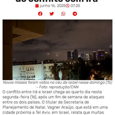
junho 16, 2025
07:25
Novos mísseis foram vistos no céu de Israel nesse domingo (15)
- Foto: reprodução/CNN
O conflito entre Irã e Israel chega ao quarto dia nesta
segunda-feira (16), após um fim de semana de ataques
entre os dois países. O titular da Secretaria de
Planejamento de Natal, Vagner Araújo, que está em uma
cidade próxima a Tel Aviv, em Israel, relata que muitas