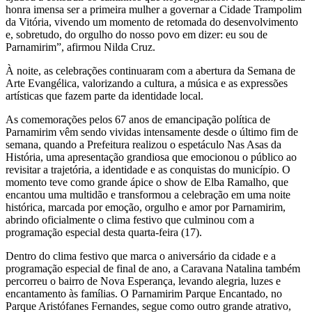
honra imensa ser a primeira mulher a governar a Cidade Trampolim
da Vitória, vivendo um momento de retomada do desenvolvimento
e, sobretudo, do orgulho do nosso povo em dizer: eu sou de
Parnamirim”, afirmou Nilda Cruz.
À noite, as celebrações continuaram com a abertura da Semana de
Arte Evangélica, valorizando a cultura, a música e as expressões
artísticas que fazem parte da identidade local.
As comemorações pelos 67 anos de emancipação política de
Parnamirim vêm sendo vividas intensamente desde o último fim de
semana, quando a Prefeitura realizou o espetáculo Nas Asas da
História, uma apresentação grandiosa que emocionou o público ao
revisitar a trajetória, a identidade e as conquistas do município. O
momento teve como grande ápice o show de Elba Ramalho, que
encantou uma multidão e transformou a celebração em uma noite
histórica, marcada por emoção, orgulho e amor por Parnamirim,
abrindo oficialmente o clima festivo que culminou com a
programação especial desta quarta-feira (17).
Dentro do clima festivo que marca o aniversário da cidade e a
programação especial de final de ano, a Caravana Natalina também
percorreu o bairro de Nova Esperança, levando alegria, luzes e
encantamento às famílias. O Parnamirim Parque Encantado, no
Parque Aristófanes Fernandes, segue como outro grande atrativo,