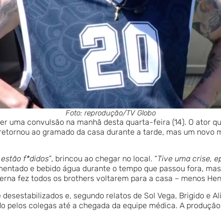
Foto: reprodução/TV Globo
rer uma convulsão na manhã desta quarta-feira (14). O ator qu
retornou ao gramado da casa durante a tarde, mas um novo m
estão f*didos”
, brincou ao chegar no local. “
Tive uma crise, e
 alimentado e bebido água durante o tempo que passou fora, m
rna fez todos os brothers voltarem para a casa – menos Henr
desestabilizados e, segundo relatos de Sol Vega, Brigido e A
ido pelos colegas até a chegada da equipe médica. A produçã