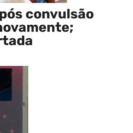
após convulsão
 novamente;
rtada