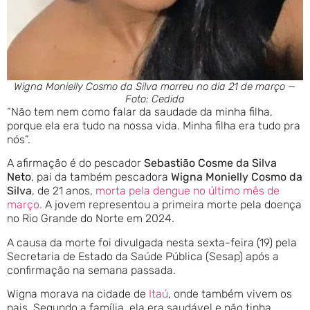
Wigna Monielly Cosmo da Silva morreu no dia 21 de março —
Foto: Cedida
“Não tem nem como falar da saudade da minha filha,
porque ela era tudo na nossa vida. Minha filha era tudo pra
nós”.
A afirmação é do pescador
Sebastião Cosme da Silva
Neto
, pai da também pescadora
Wigna Monielly Cosmo da
Silva
, de 21 anos,
morta pela dengue no último mês de
março.
A jovem representou a primeira morte pela doença
no Rio Grande do Norte em 2024.
A causa da morte foi divulgada nesta sexta-feira (19) pela
Secretaria de Estado da Saúde Pública (Sesap) após a
confirmação na semana passada.
Wigna morava na cidade de
Itaú
, onde também vivem os
pais. Segundo a família, ela era saudável e não tinha