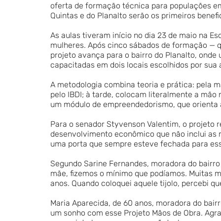
oferta de formação técnica para populações em
Quintas e do Planalto serão os primeiros benef
As aulas tiveram início no dia 23 de maio na E
mulheres. Após cinco sábados de formação — q
projeto avança para o bairro do Planalto, ond
capacitadas em dois locais escolhidos por sua a
A metodologia combina teoria e prática: pela 
pelo IBDI; à tarde, colocam literalmente a mão
um módulo de empreendedorismo, que orienta a
Para o senador Styvenson Valentim, o projeto 
desenvolvimento econômico que não inclui as mu
uma porta que sempre esteve fechada para essa
Segundo Sarine Fernandes, moradora do bairro e
mãe, fizemos o mínimo que podíamos. Muitas m
anos. Quando coloquei aquele tijolo, percebi qu
Maria Aparecida, de 60 anos, moradora do bair
um sonho com esse Projeto Mãos de Obra. Agra