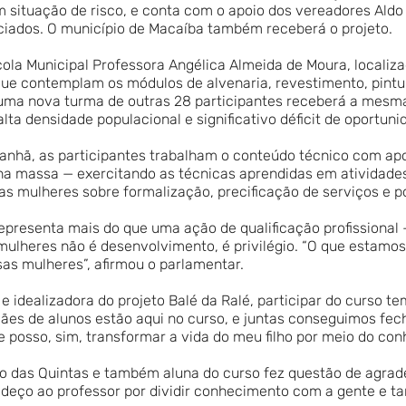
 situação de risco, e conta com o apoio dos vereadores Aldo 
iciados. O município de Macaíba também receberá o projeto.
scola Municipal Professora Angélica Almeida de Moura, locali
ue contemplam os módulos de alvenaria, revestimento, pintu
e uma nova turma de outras 28 participantes receberá a mesm
lta densidade populacional e significativo déficit de oportuni
manhã, as participantes trabalham o conteúdo técnico com ap
 na massa — exercitando as técnicas aprendidas em atividades
s mulheres sobre formalização, precificação de serviços e 
representa mais do que uma ação de qualificação profissional
lheres não é desenvolvimento, é privilégio. “O que estamos 
s mulheres”, afirmou o parlamentar.
 idealizadora do projeto Balé da Ralé, participar do curso 
ães de alunos estão aqui no curso, e juntas conseguimos fec
e posso, sim, transformar a vida do meu filho por meio do con
ro das Quintas e também aluna do curso fez questão de agrad
deço ao professor por dividir conhecimento com a gente e t