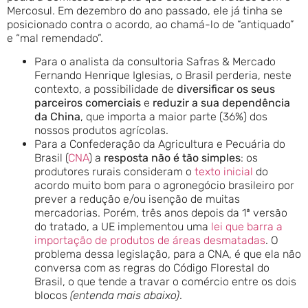
Mercosul. Em dezembro do ano passado, ele já tinha se
posicionado contra o acordo, ao chamá-lo de “antiquado”
e “mal remendado”.
Para o analista da consultoria Safras & Mercado
Fernando Henrique Iglesias, o Brasil perderia, neste
contexto, a possibilidade de
diversificar os seus
parceiros comerciais
e
reduzir a sua dependência
da China
, que importa a maior parte (36%) dos
nossos produtos agrícolas.
Para a Confederação da Agricultura e Pecuária do
Brasil (
CNA
) a
resposta não é tão simples
: os
produtores rurais consideram o
texto inicial
do
acordo muito bom para o agronegócio brasileiro por
prever a redução e/ou isenção de muitas
mercadorias. Porém, três anos depois da 1ª versão
do tratado, a UE implementou uma
lei que barra a
importação de produtos de áreas desmatadas
. O
problema dessa legislação, para a CNA, é que ela não
conversa com as regras do Código Florestal do
Brasil, o que tende a travar o comércio entre os dois
blocos
(entenda mais abaixo)
.