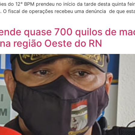
ões do 12° BPM prendeu no início da tarde desta quinta fe
gas. O fiscal de operações recebeu uma denúncia de que e
eende quase 700 quilos de m
na região Oeste do RN