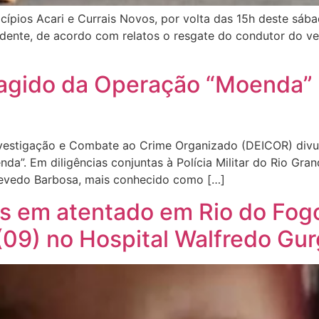
ípios Acari e Currais Novos, por volta das 15h deste sába
ente, de acordo com relatos o resgate do condutor do veíc
oragido da Operação “Moenda”
Investigação e Combate ao Crime Organizado (DEICOR) divulg
da”. Em diligências conjuntas à Polícia Militar do Rio Gr
zevedo Barbosa, mais conhecido como […]
os em atentado em Rio do Fog
(09) no Hospital Walfredo Gur