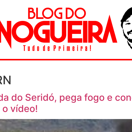
RN
da do Seridó, pega fogo e con
 o vídeo!