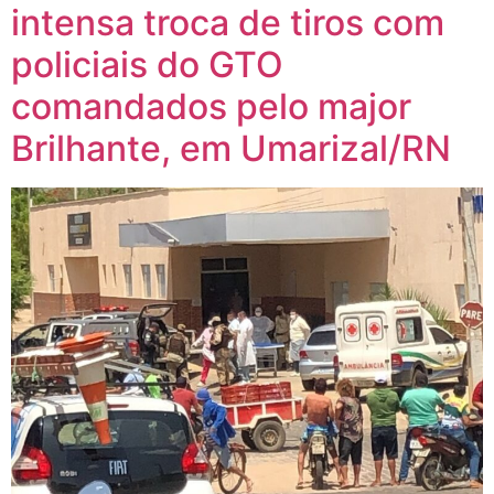
intensa troca de tiros com
policiais do GTO
comandados pelo major
Brilhante, em Umarizal/RN