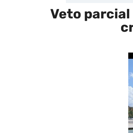
Veto parcia
c