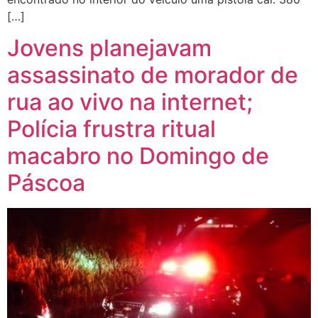
[…]
Jovens planejavam
assassinato de morador de
rua ao vivo na internet;
Polícia frustra ritual
macabro no Domingo de
Páscoa