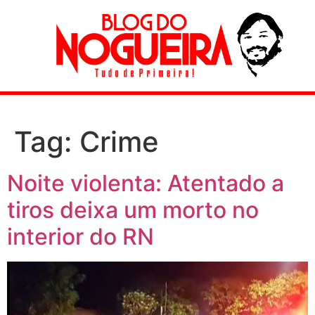
Tag:
Crime
Noite violenta: Atentado a
tiros deixa um morto no
interior do RN