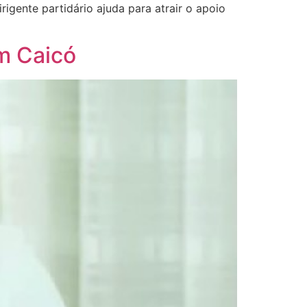
igente partidário ajuda para atrair o apoio
m Caicó