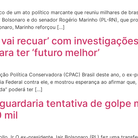
lco de um ato político marcante que reuniu milhares de bras
r Bolsonaro e do senador Rogério Marinho (PL-RN), que pr
sonaro, Marinho reforçou […]
 vai recuar’ com investigaçõe
ra ter ‘futuro melhor’
ção Política Conservadora (CPAC) Brasil deste ano, o ex-pr
ia Federal contra ele, e mostrou esperança ao afirmar qu
da” poderá ter […]
aguardaria tentativa de golpe
 mil
llo Jr O ex-presidente Jair Bolsonaro (PL) fez uma transfe