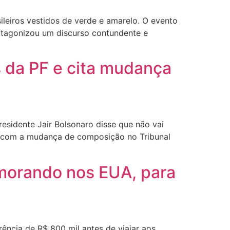
ileiros vestidos de verde e amarelo. O evento
otagonizou um discurso contundente e
s da PF e cita mudança
esidente Jair Bolsonaro disse que não vai
e, com a mudança de composição no Tribunal
 morando nos EUA, para
rência de R$ 800 mil antes de viajar aos